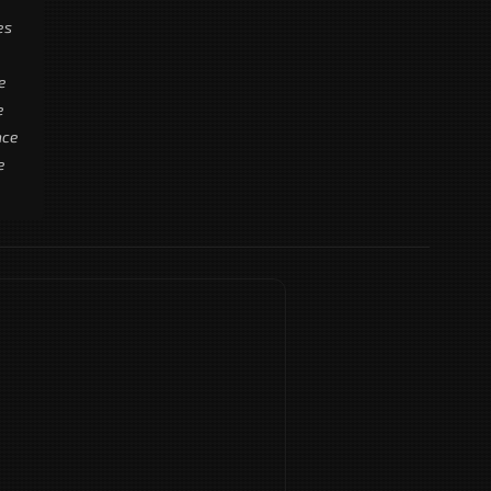
es
e
e
nce
e