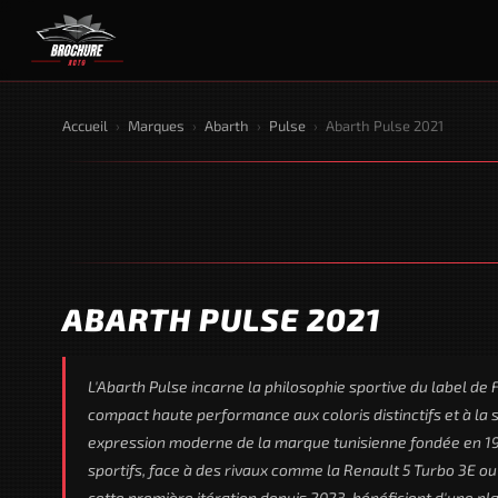
Accueil
›
Marques
›
Abarth
›
Pulse
›
Abarth Pulse 2021
ABARTH PULSE 2021
L'Abarth Pulse incarne la philosophie sportive du label de
compact haute performance aux coloris distinctifs et à la
expression moderne de la marque tunisienne fondée en 194
sportifs, face à des rivaux comme la Renault 5 Turbo 3E o
cette première itération depuis 2023, bénéficient d'une p