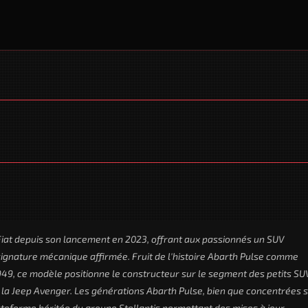
 Fiat depuis son lancement en 2023, offrant aux passionnés un SUV
 signature mécanique affirmée. Fruit de l'histoire Abarth Pulse comme
9, ce modèle positionne le constructeur sur le segment des petits SU
u la Jeep Avenger. Les générations Abarth Pulse, bien que concentrées 
lateforme héritée du groupe Stellantis permettant des mises à jour