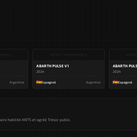
ONIBLE
APERÇU INDISPONIBLE
APERÇ
ABARTH PULSE V1
ABARTH PULS
2024
2024
Argentine
Espagnol
Argentine
Espagnol
taire habilité ANTS et agréé Trésor public.