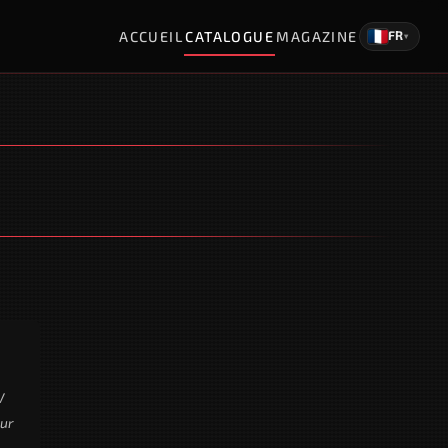
ACCUEIL
CATALOGUE
MAGAZINE
FR
▾
V
sur