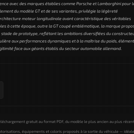
rence avec des marques établies comme Porsche et Lamborghini pour l
ent du modèle GT et de ses variantes, privilégie la légèreté
 architecture moteur longitudinale avant caractéristique des véritables
bles à cette époque, outre la GT coupé emblématique, la marque propo
stade de prototype, reflétant les ambitions diversifiées du constructeu
culière aux performances dynamiques et à la maîtrise du poids, élémen
gitimité face aux géants établis du secteur automobile allemand.
léchargement gratuit au format PDF, du modèle le plus ancien au plus récent
motorisations, équipements et coloris proposés à la sortie du véhicule — idéal