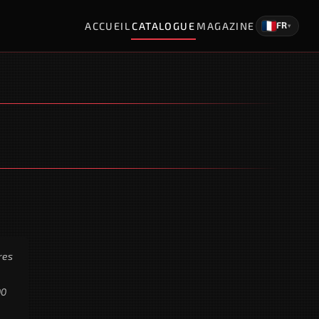
ACCUEIL
CATALOGUE
MAGAZINE
FR
▾
res
00