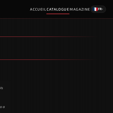
ACCUEIL
CATALOGUE
MAGAZINE
FR
▾
is
o a