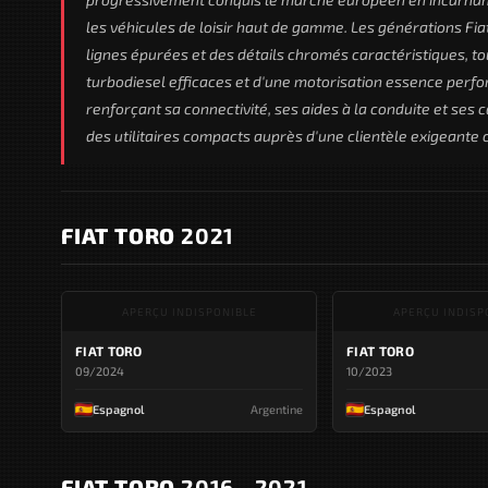
les véhicules de loisir haut de gamme. Les générations Fia
lignes épurées et des détails chromés caractéristiques, to
turbodiesel efficaces et d'une motorisation essence perf
renforçant sa connectivité, ses aides à la conduite et ses c
des utilitaires compacts auprès d'une clientèle exigeante 
FIAT TORO
2021
APERÇU INDISPONIBLE
APERÇU INDISP
FIAT TORO
FIAT TORO
09/2024
10/2023
Espagnol
Argentine
Espagnol
FIAT TORO
2016 - 2021