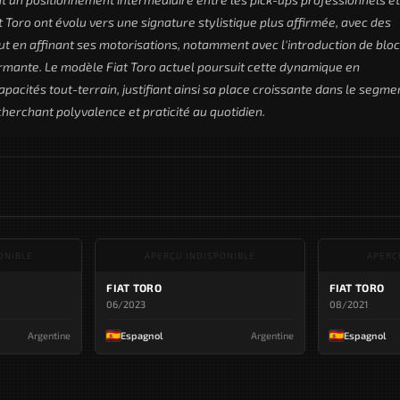
t Toro ont évolu vers une signature stylistique plus affirmée, avec des
ut en affinant ses motorisations, notamment avec l'introduction de blo
ormante. Le modèle Fiat Toro actuel poursuit cette dynamique en
apacités tout-terrain, justifiant ainsi sa place croissante dans le segme
cherchant polyvalence et praticité au quotidien.
ONIBLE
APERÇU INDISPONIBLE
APERÇ
FIAT TORO
FIAT TORO
06/2023
08/2021
Argentine
Espagnol
Argentine
Espagnol