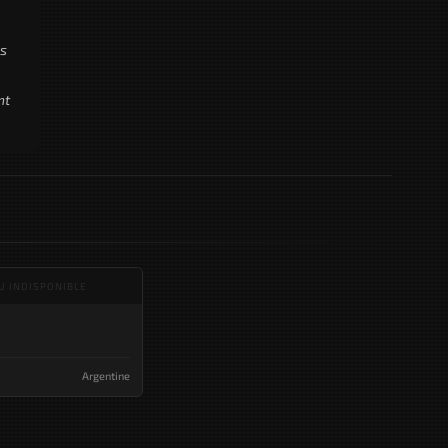
cs
nt
U INDISPONIBLE
Argentine