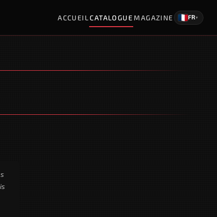
ACCUEIL
CATALOGUE
MAGAZINE
FR
▾
es
is