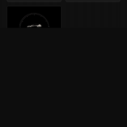
JEEP COMPASS
MP552 - 2 · Phase 1 · 06/2017
Français
AUTRES GÉNÉRATIONS DE CE MODÈLE