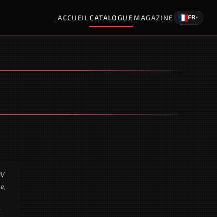
ACCUEIL
CATALOGUE
MAGAZINE
FR
▾
UV
e,
t