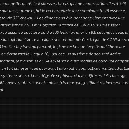
matique TorqueFlite 8 vitesses, tandis qu'une motorisation diesel 3.0L
e par un système hybride rechargeable 4xe combinant le V6 essence,
total de 375 chevaux. Les dimensions évoluent sensiblement avec une
tement de 2 951 mm, offrant un coffre de 504 à 1 916 litres selon
okee essence accélère de 0 à 100 km/h en environ 8,6 secondes avec u
rsion hybride 4xe revendique une autonomie électrique de 42 kilomètr
0 km. Sur le plan équipement, la fiche technique Jeep Grand Cherokee
 écran tactile jusqu'à 10,1 pouces, un système de sécurité active
endante, la transmission Selec-Terrain avec modes de conduite adapté
, un toit panoramique ouvrant et une réelle connectivité multimédia. Le
système de traction intégrale sophistiqué avec différentiel à blocage
ités hors-route reconnaissables à la marque, justifiant pleinement son
al.