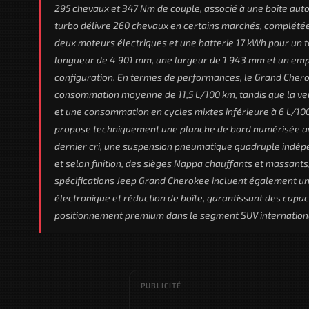
295 chevaux et 347 Nm de couple, associé à une boîte auto
turbo délivre 260 chevaux en certains marchés, complété
deux moteurs électriques et une batterie 17 kWh pour un 
longueur de 4 901 mm, une largeur de 1 943 mm et un empat
configuration. En termes de performances, le Grand Cher
consommation moyenne de 11,5 L/100 km, tandis que la ve
et une consommation en cycles mixtes inférieure à 6 L/10
propose techniquement une planche de bord numérisée avec
dernier cri, une suspension pneumatique quadruple indép
et selon finition, des sièges Nappa chauffants et massants
spécifications Jeep Grand Cherokee incluent également un 
électronique et réduction de boîte, garantissant des capac
positionnement premium dans le segment SUV internation
PUBLICITÉ