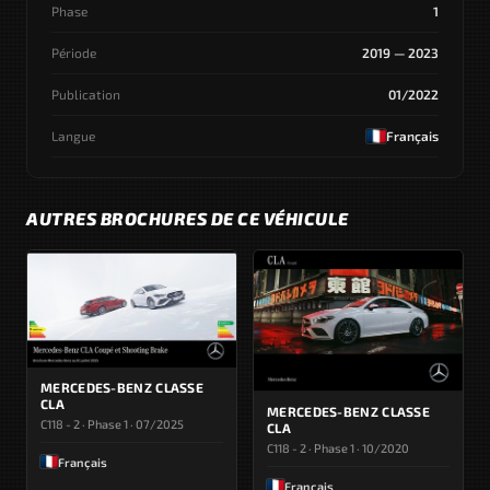
Phase
1
Période
2019 — 2023
Publication
01/2022
Langue
Français
AUTRES BROCHURES DE CE VÉHICULE
MERCEDES-BENZ CLASSE
CLA
MERCEDES-BENZ CLASSE
C118 - 2 · Phase 1 · 07/2025
CLA
C118 - 2 · Phase 1 · 10/2020
Français
Français