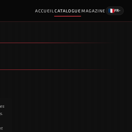
ACCUEIL
CATALOGUE
MAGAZINE
FR
▾
les
s.
et