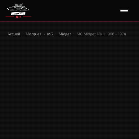
Accueil
›
Marques
›
MG
›
Midget
›
MG Midget MkIII 1966 - 1974