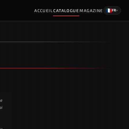
ACCUEIL
CATALOGUE
MAGAZINE
FR
▾
le
ai
ur