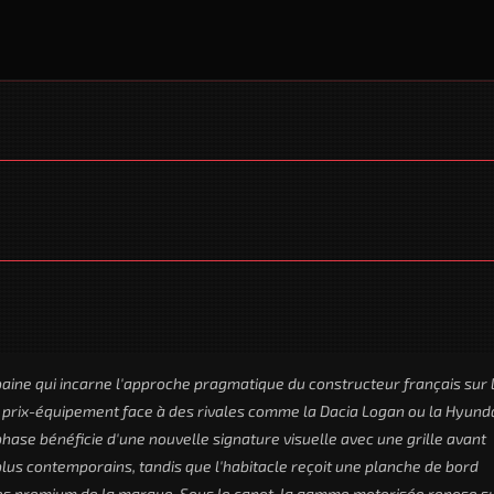
aine qui incarne l'approche pragmatique du constructeur français sur 
t prix-équipement face à des rivales comme la Dacia Logan ou la Hyund
phase bénéficie d'une nouvelle signature visuelle avec une grille avant
plus contemporains, tandis que l'habitacle reçoit une planche de bord
les premium de la marque. Sous le capot, la gamme motorisée repose s