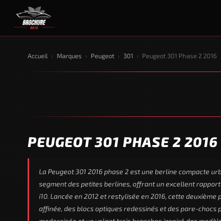
Accueil
›
Marques
›
Peugeot
›
301
›
Peugeot 301 Phase 2 2016
PEUGEOT 301 PHASE 2 2016
La Peugeot 301 2016 phase 2 est une berline compacte urb
segment des petites berlines, offrant un excellent rappor
i10. Lancée en 2012 et restylisée en 2016, cette deuxième 
affinée, des blocs optiques redessinés et des pare-chocs 
modernisée et un volant trois branches inspiré des modè