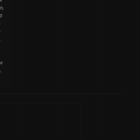
ch,
00
c
e
,
ne
,