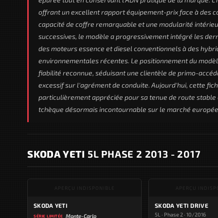
offrant un excellent rapport équipement-prix face à des 
capacité de coffre remarquable et une modularité intérieu
successives, le modèle a progressivement intégré les dern
des moteurs essence et diesel conventionnels à des hybri
environnementales récentes. Le positionnement du modèle 
fiabilité reconnue, séduisant une clientèle de primo-accé
excessif sur l'agrément de conduite. Aujourd'hui, cette fic
particulièrement appréciée pour sa tenue de route stable 
tchèque désormais incontournable sur le marché europée
SKODA YETI
5L PHASE 2 2013 - 2017
APERÇU INDISPONIBLE
APERÇU INDISP
SKODA YETI
SKODA YETI DRIVE
5L · Phase 2 · 10/2016
Monte-Carlo
SÉRIE LIMITÉE