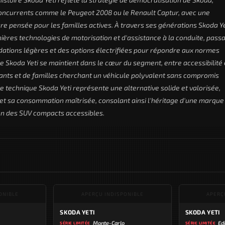
concurrents comme le Peugeot 2008 ou le Renault Captur, avec une
re pensée pour les familles actives. À travers ses générations Skoda Ye
ières technologies de motorisation et d'assistance à la conduite, pass
dations légères et des options électrifiées pour répondre aux normes
Skoda Yeti se maintient dans le cœur du segment, entre accessibilité 
dants et de familles cherchant un véhicule polyvalent sans compromis
he technique Skoda Yeti représente une alternative solide et valorisée,
et sa consommation maîtrisée, consolant ainsi l'héritage d'une marque
n des SUV compacts accessibles.
ONIBLE
APERÇU INDISPONIBLE
APERÇ
SKODA YETI
SKODA YETI
Monte-Carlo
Ed
SÉRIE LIMITÉE
SÉRIE LIMITÉE