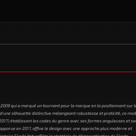
2009 qui a marqué un tournant pour la marque en la positionnant sur l
'une silhouette distinctive mélangeant robustesse et praticité, ce mo
-2017) établissant les codes du genre avec ses formes anguleuses et so
 apparue en 2017, affine le design avec une approche plus moderne et
istoire Skoda Yeti reflète la stratégie de démocratisation de Skoda,