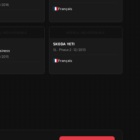
5/2016
Français
U INDISPONIBLE
APERÇU INDISPONIBLE
SKODA YETI
5L · Phase 2 · 12/2013
siness
5/2015
Français