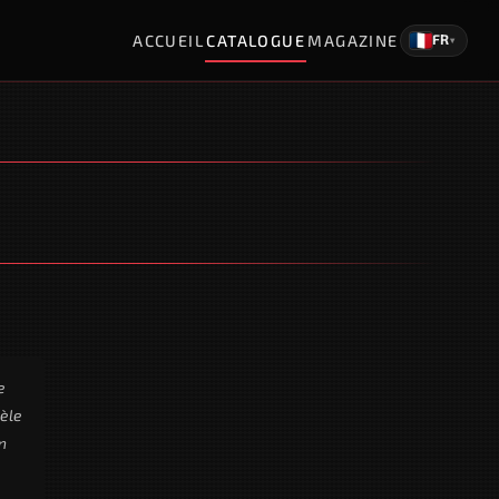
ACCUEIL
CATALOGUE
MAGAZINE
FR
▾
e
dèle
n