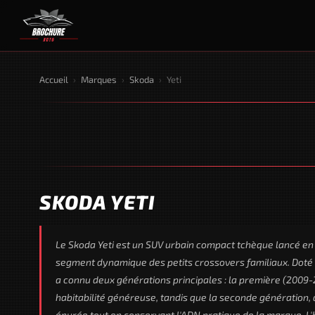
Accueil
›
Marques
›
Skoda
›
Yeti
SKODA YETI
Le Skoda Yeti est un SUV urbain compact tchèque lancé en 
segment dynamique des petits crossovers familiaux. Doté d
a connu deux générations principales : la première (2009
habitabilité généreuse, tandis que la seconde génération,
épurée tout en conservant l'ADN pratique de la marque. L'h