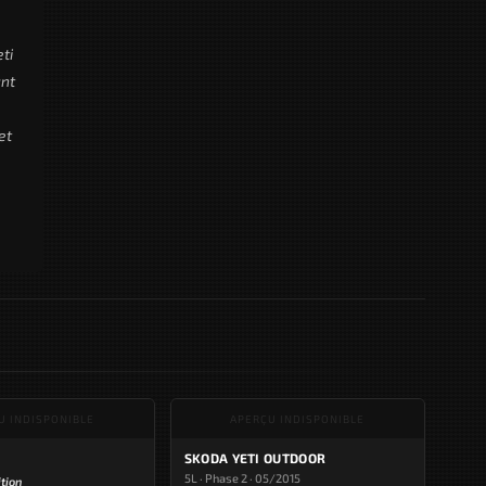
ti
ant
et
U INDISPONIBLE
APERÇU INDISPONIBLE
SKODA YETI OUTDOOR
5L · Phase 2 · 05/2015
ition