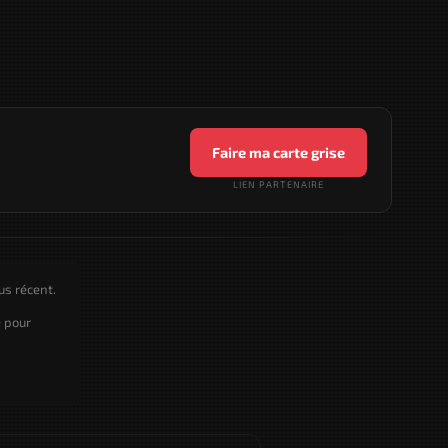
Faire ma carte grise
LIEN PARTENAIRE
us récent.
e pour