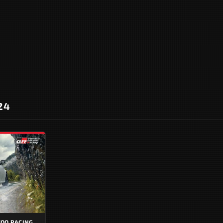
24
ZOO RACING