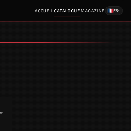
ACCUEIL
CATALOGUE
MAGAZINE
FR
▾
ue