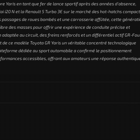
bre Yaris en tant que fer de lance sportif après des années d'absence,
i i20 N et la Renault 5 Turbo 3E sur le marché des hot-hatchs compact
es passages de roues bombés et une carrosserie affûtée, cette générat
uilibre des masses pour offrir une expérience de conduite précise et
aptée au circuit, des freins renforcés et un différentiel actif GR-Fou
nt de ce modèle Toyota GR Yaris un véritable concentré technologique
plateforme dédiée au sport automobile a confirmé le positionnement
erformances accessibles, offrant aux amateurs une réponse authentiqu