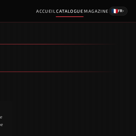
ACCUEIL
CATALOGUE
MAGAZINE
FR
▾
le
ne