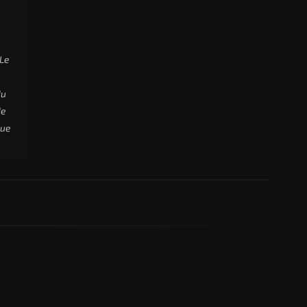
 Le
du
de
nue