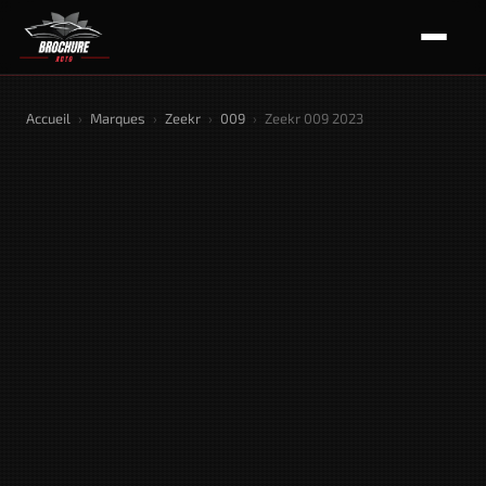
Accueil
›
Marques
›
Zeekr
›
009
›
Zeekr 009 2023