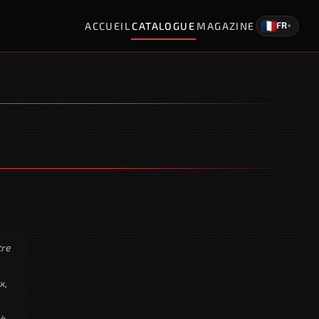
ACCUEIL
CATALOGUE
MAGAZINE
FR
▾
tre
x,
 à