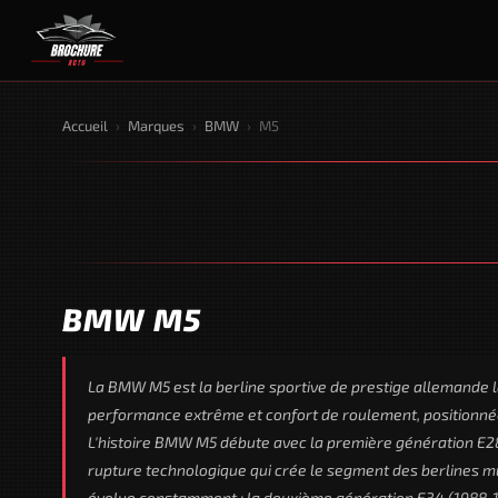
Accueil
›
Marques
›
BMW
›
M5
BMW M5
La BMW M5 est la berline sportive de prestige allemande l
performance extrême et confort de roulement, positionnée
L'histoire BMW M5 débute avec la première génération E28,
rupture technologique qui crée le segment des berlines m
évolue constamment : la deuxième génération E34 (1988-19