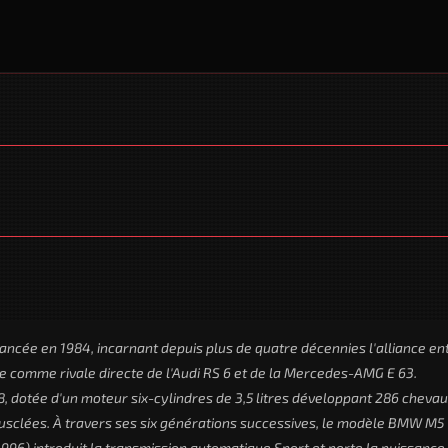
ancée en 1984, incarnant depuis plus de quatre décennies l'alliance en
 comme rivale directe de l'Audi RS 6 et de la Mercedes-AMG E 63.
 dotée d'un moteur six-cylindres de 3,5 litres développant 286 chevau
usclées. À travers ses six générations successives, le modèle BMW M5
96) introduit la transmission automatique Sport et porte la puissance