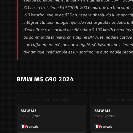
311 ch, la troisième E39 (1998-2003) marque un tournant s
V10 biturbo unique de 625 ch, repère absolu du luxe sport
intègrent la technologie hybride rechargeable et délivren
d'excellence associant accélération 0-100 km/h en moins d
au sommet de la hiérarchie alpine BMW, le modèle cultive l
son raffinement mécanique inégalé, séduisant une clientè
dynamique irréductible et un patrimoine automobile recon
BMW M5
G90 2024
APERÇU INDISPONIBLE
APERÇU INDISP
BMW M5
BMW M5
G90 · 06/2025
G90 · 02/2025
Français
Français