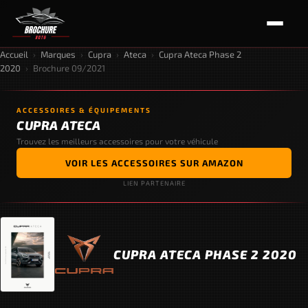
Accueil
›
Marques
›
Cupra
›
Ateca
›
Cupra Ateca Phase 2
2020
›
Brochure 09/2021
ACCESSOIRES & ÉQUIPEMENTS
CUPRA ATECA
Trouvez les meilleurs accessoires pour votre véhicule
VOIR LES ACCESSOIRES SUR AMAZON
LIEN PARTENAIRE
CUPRA ATECA PHASE 2 2020