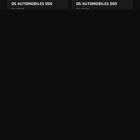
DS AUTOMOBILES DS9
DS AUTOMOBILES DS9
01/2021
01/2021
Allemand
Allemagne
Anglais
Royaume-Uni
APERÇU INDISPONIBLE
APERÇU INDISPONIBLE
DS AUTOMOBILES DS9
DS AUTOMOBILES DS9
11/2020
11/2020
Français
Espagnol
Espagne
APERÇU INDISPONIBLE
APERÇU INDISPONIBLE
DS AUTOMOBILES DS9
DS AUTOMOBILES DS9
11/2020
03/2020
Néerlandais
Pays-Bas
Néerlandais
Pays-Bas