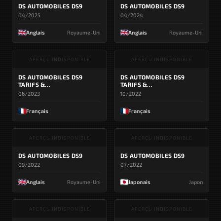
DS AUTOMOBILES DS9
DS AUTOMOBILES DS9
04/2025
04/2024
Anglais
Royaume-Uni
Anglais
Royaume-Uni
APERÇU INDISPONIBLE
APERÇU INDISPONIBLE
DS AUTOMOBILES DS9
DS AUTOMOBILES DS9
TARIFS &
TARIFS &
CARACTÉRISTIQUES
CARACTÉRISTIQUES
06/2023
10/2022
TECHNIQUES
TECHNIQUES
Français
Français
APERÇU INDISPONIBLE
APERÇU INDISPONIBLE
DS AUTOMOBILES DS9
DS AUTOMOBILES DS9
09/2022
07/2022
Anglais
Royaume-Uni
Japonais
Japon
APERÇU INDISPONIBLE
APERÇU INDISPONIBLE