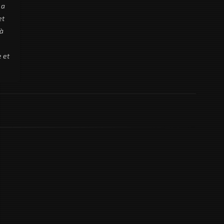
 a
et
 à
 et