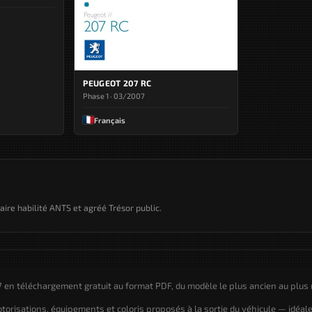
PEUGEOT 207 RC
Phase 1 · 03/2007
Français
taire habilité ANTS et agréé Trésor public.
en téléchargement gratuit au format PDF, du modèle le plus ancien au plus 
motorisations, équipements et coloris proposés à la sortie du véhicule — idéal