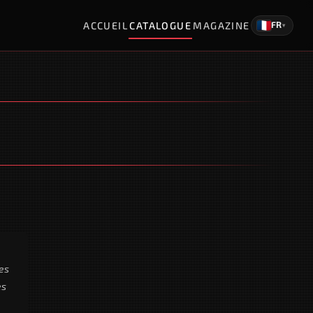
ACCUEIL
CATALOGUE
MAGAZINE
FR
▾
nes
es