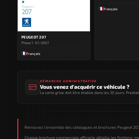
Français
PEUGEOT 207
Phase 1 · 07/2007
Français
DÉMARCHE ADMINISTRATIVE
Vous venez d'acquérir ce véhicule ?
La carte grise doit être établie dans les 30 jours. Presta
Retrouvez l'ensemble des catalogues et brochures Peugeot 207 
Chaque brochure commerciale officielle détaille les finitions, 