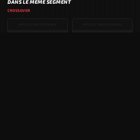
DANS LE MÊME SEGMENT
CROSSOVER
APERÇU INDISPONIBLE
APERÇU INDISPONIBLE
DACIA JOGGER
ABARTH 600E
Phase 3 · 2025
2024
APERÇU INDISPONIBLE
APERÇU INDISPONIBLE
FIAT 600
TATA NEXON
3 · Phase 1 · 2023
Phase 3 · 2023
APERÇU INDISPONIBLE
APERÇU INDISPONIBLE
KIA XCEED
TOYOTA VENZA
Phase 1 · 2022
XU80 - 2 · 2021 - 2024
PUBLICITÉ