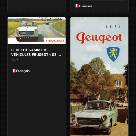
Français
PEUGEOT GAMME DE
VÉHICULES PEUGEOT 403 /
404
1962
Français