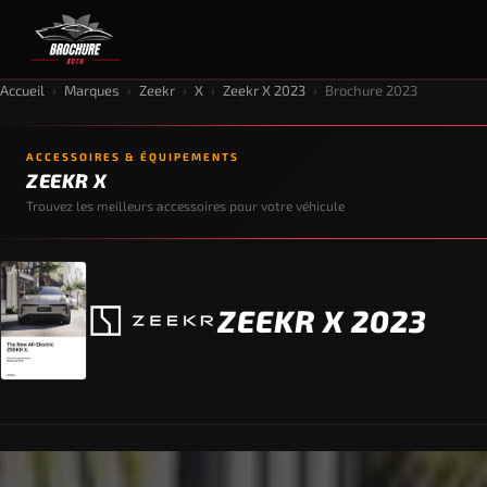
Accueil
›
Marques
›
Zeekr
›
X
›
Zeekr X 2023
›
Brochure 2023
ACCESSOIRES & ÉQUIPEMENTS
ZEEKR X
Trouvez les meilleurs accessoires pour votre véhicule
ZEEKR X 2023