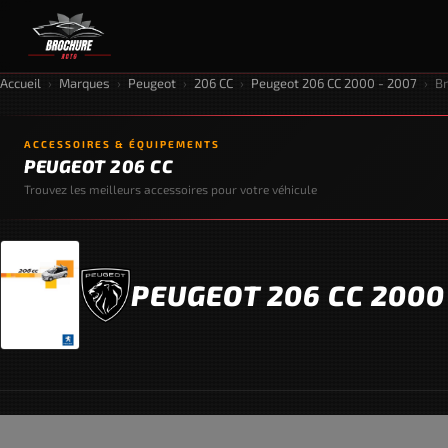
Accueil
›
Marques
›
Peugeot
›
206 CC
›
Peugeot 206 CC 2000 - 2007
›
B
ACCESSOIRES & ÉQUIPEMENTS
PEUGEOT 206 CC
Trouvez les meilleurs accessoires pour votre véhicule
PEUGEOT 206 CC 2000 