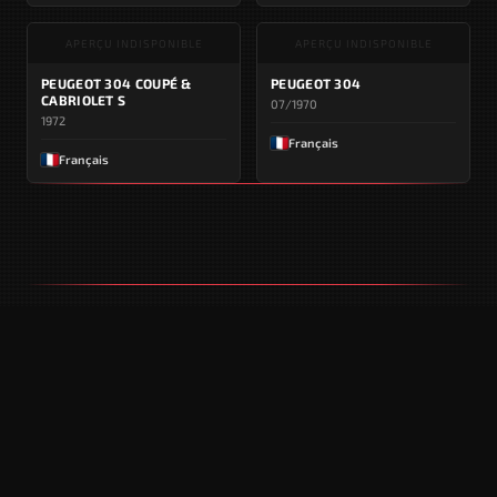
APERÇU INDISPONIBLE
APERÇU INDISPONIBLE
PEUGEOT 304 COUPÉ &
PEUGEOT 304
CABRIOLET S
07/1970
1972
Français
Français
DANS LE MÊME SEGMENT
COMPACTES (C)
APERÇU INDISPONIBLE
APERÇU INDISPONIBLE
SEAT 1430
MITSUBISHI COLT GALANT
1969 - 1974
1969 - 1974