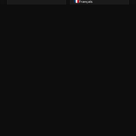
Français
PEUGEOT 405
Phase 1 · 1988
Français
PEUGEOT 405
Phase 1 · 1990
Français