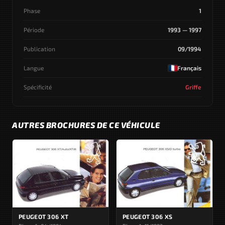
Phase
1
Période
1993 — 1997
Publication
09/1994
Langue
Français
Spécificité
Griffe
AUTRES BROCHURES DE CE VÉHICULE
PEUGEOT 306 XT
PEUGEOT 306 XS