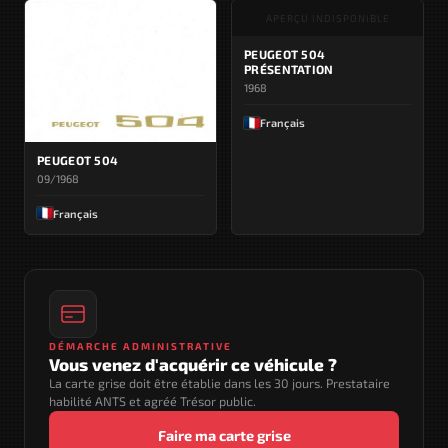
APERÇU INDISPONIBLE
PEUGEOT 504
PRÉSENTATION
1968
Français
PEUGEOT 504
09/1968
Français
DÉMARCHE ADMINISTRATIVE
Vous venez d'acquérir ce véhicule ?
La carte grise doit être établie dans les 30 jours. Prestataire
habilité ANTS et agréé Trésor public.
Faire ma carte grise