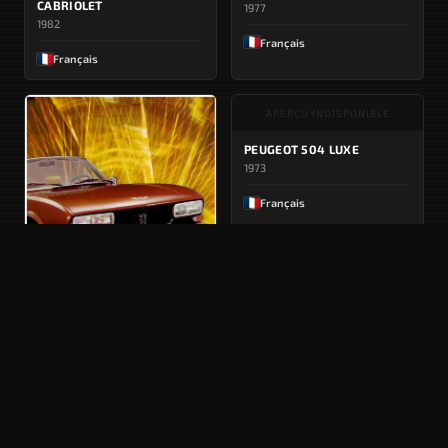
CABRIOLET
1977
1982
Français
Français
APERÇU INDISPONIBLE
PEUGEOT 504 LUXE
1973
Français
PEUGEOT 504 COUPÉ &
CABRIOLET
1975
Français