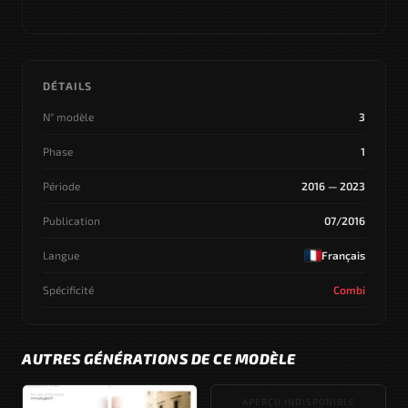
DÉTAILS
N° modèle
3
Phase
1
Période
2016 — 2023
Publication
07/2016
Langue
Français
Spécificité
Combi
AUTRES GÉNÉRATIONS DE CE MODÈLE
APERÇU INDISPONIBLE