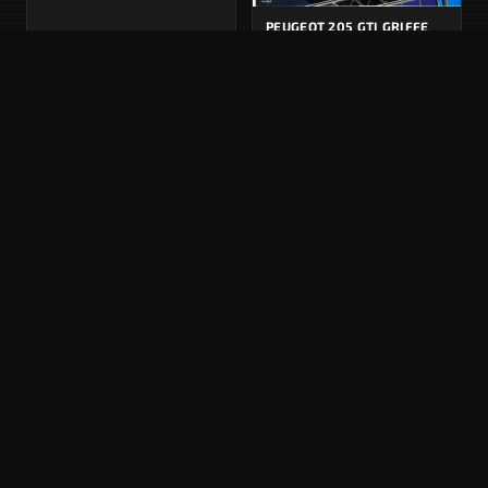
PEUGEOT 205 GTI GRIFFE
Phase 2 · 1993
Français
APERÇU INDISPONIBLE
APERÇU INDISPONIBLE
PEUGEOT 205
PEUGEOT 205 CABRIOLET
Junior
Roland Garros
SÉRIE LIMITÉE
SÉRIE LIMITÉE
Phase 2 · 1993
Phase 2 · 1993
Français
Français
APERÇU INDISPONIBLE
APERÇU INDISPONIBLE
PEUGEOT 205 TURBO
PEUGEOT 205 CTI
DIESEL
Phase 2 · 1992
Phase 2 · 1993
Français
Français