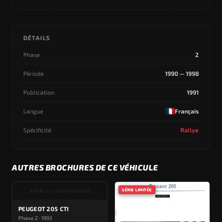
DÉTAILS
Phase
2
Période
1990 — 1998
Publication
1991
Langue
Français
Spécificité
Rallye
AUTRES BROCHURES DE CE VÉHICULE
SÉRIE LIMITÉE
APERÇU INDISPONIBLE
PEUGEOT 205 CTI
Phase 2 · 1993