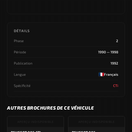
DÉTAILS
Phase
2
Période
1990 — 1998
Publication
1992
Langue
Français
Spécificité
CTi
AUTRES BROCHURES DE CE VÉHICULE
APERÇU INDISPONIBLE
APERÇU INDISPONIBLE