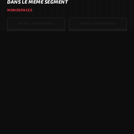
DANS LE MÊME SEGMENT
MONOSPACES
APERÇU INDISPONIBLE
APERÇU INDISPONIBLE
MAZDA MPV
FIAT MULTIPLA
1999 - 2006
Phase 1 · 1998 - 2002
APERÇU INDISPONIBLE
APERÇU INDISPONIBLE
RENAULT AVANTIME
VAUXHALL ZAFIRA
2001 - 2003
A · Phase 2 · 2003 - 2005
APERÇU INDISPONIBLE
APERÇU INDISPONIBLE
PONTIAC MONTANA SV6
CITROËN C4 PICASSO
2 · 2005 - 2009
Phase 1 · 2006 - 2010
PUBLICITÉ