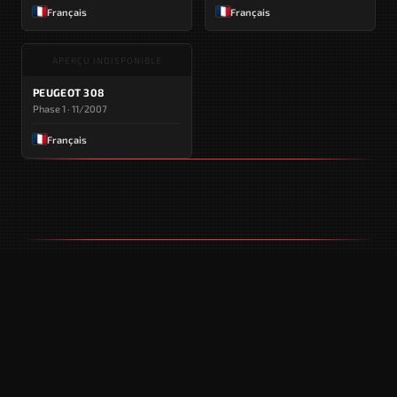
Français
Français
APERÇU INDISPONIBLE
PEUGEOT 308
Phase 1 · 11/2007
Français
AUTRES GÉNÉRATIONS DE CE MODÈLE
APERÇU INDISPONIBLE
APERÇU INDISPONIBLE
308
308
Phase 2 · 2011 - 2013
2 · Phase 1 · 2013 - 2017