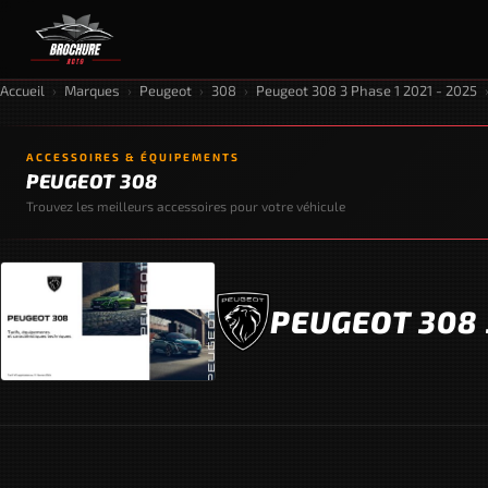
Accueil
›
Marques
›
Peugeot
›
308
›
Peugeot 308 3 Phase 1 2021 - 2025
ACCESSOIRES & ÉQUIPEMENTS
PEUGEOT 308
Trouvez les meilleurs accessoires pour votre véhicule
PEUGEOT 308 3