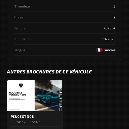
N° modèle
3
Phase
2
Période
2025 →
Publication
10/2025
Langue
Français
AUTRES BROCHURES DE CE VÉHICULE
PEUGEOT 308
3 · Phase 2 · 05/2026