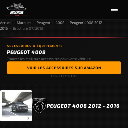
Accueil
›
Marques
›
Peugeot
›
4008
›
Peugeot 4008 2012 -
2016
›
Brochure 07/2013
ACCESSOIRES & ÉQUIPEMENTS
PEUGEOT 4008
Trouvez les meilleurs accessoires pour votre véhicule
VOIR LES ACCESSOIRES SUR AMAZON
LIEN PARTENAIRE
PEUGEOT 4008 2012 - 2016