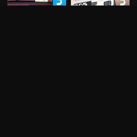
PEUGEOT 205 GTI
PEUGEOT 205 RALLYE
Phase 1 · 1989
Phase 1 · 1989
Français
Français
APERÇU INDISPONIBLE
PEUGEOT 205 GTI
Phase 1 · 1988
Français