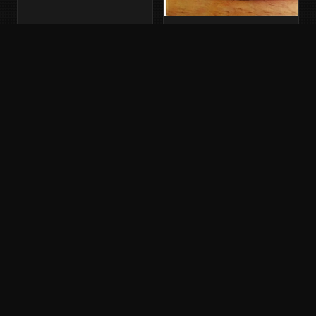
PEUGEOT 205 CTI
Phase 1 · 1988
Français
APERÇU INDISPONIBLE
PEUGEOT 205 CTI
Phase 1 · 1987
Français
PEUGEOT 205 GTI
Phase 1 · 1988